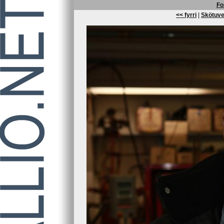
Fo
<< fyrri
|
Skötuve