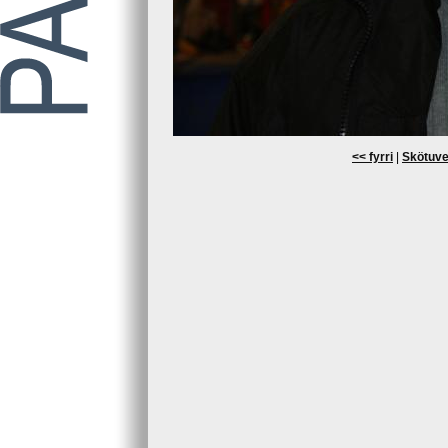
<< fyrri
|
Skötuve