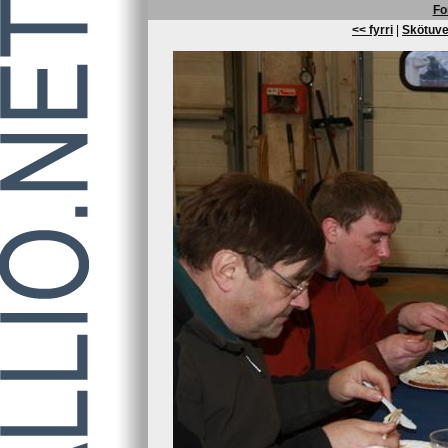
Fo
<< fyrri
|
Skötuve