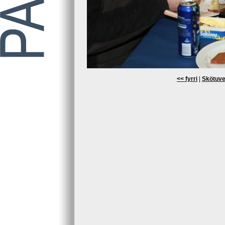
<< fyrri
|
Skötuve