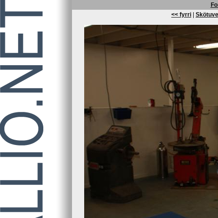
Fo
<< fyrri
|
Skötuve