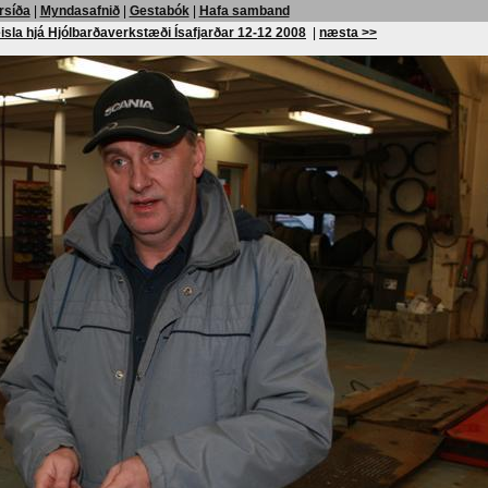
rsíða
|
Myndasafnið
|
Gestabók
|
Hafa samband
isla hjá Hjólbarðaverkstæði Ísafjarðar 12-12 2008
|
næsta >>