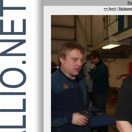
Fo
<< fyrri
|
Skötuve