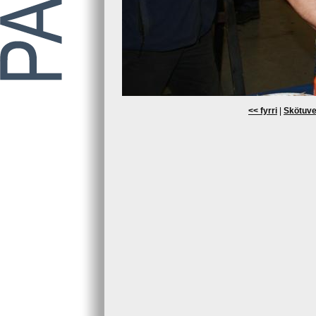
<< fyrri
|
Skötuve