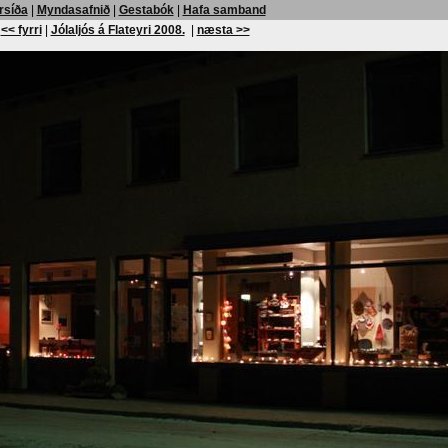
rsíða
|
Myndasafnið
|
Gestabók
|
Hafa samband
<< fyrri
|
Jólaljós á Flateyri 2008.
|
næsta >>