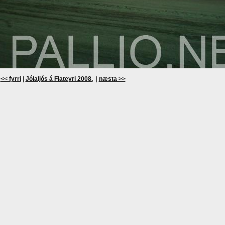
<< fyrri
|
Jólaljós á Flateyri 2008.
|
næsta >>