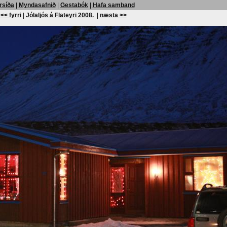
rsíða
|
Myndasafnið
|
Gestabók
|
Hafa samband
<< fyrri
|
Jólaljós á Flateyri 2008.
|
næsta >>