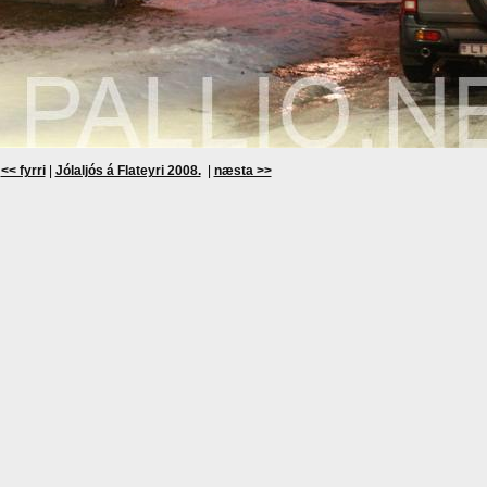
<< fyrri
|
Jólaljós á Flateyri 2008.
|
næsta >>