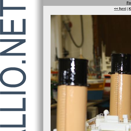
Fo
<< fyrri
|
K