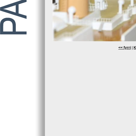
<< fyrri
|
K