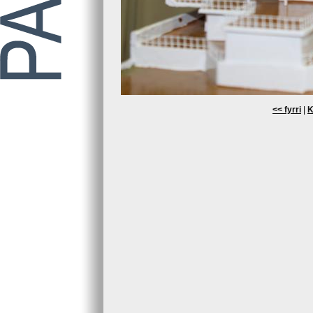
<< fyrri
|
K