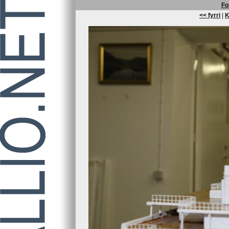
Fo
<< fyrri
|
K