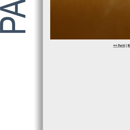
<< fyrri
|
K