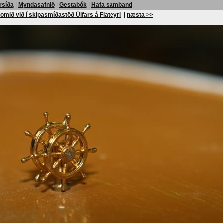
rsíða
|
Myndasafnið
|
Gestabók
|
Hafa samband
omið við í skipasmíðastöð Úlfars á Flateyri
|
næsta >>