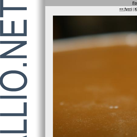
Fo
<< fyrri
|
K