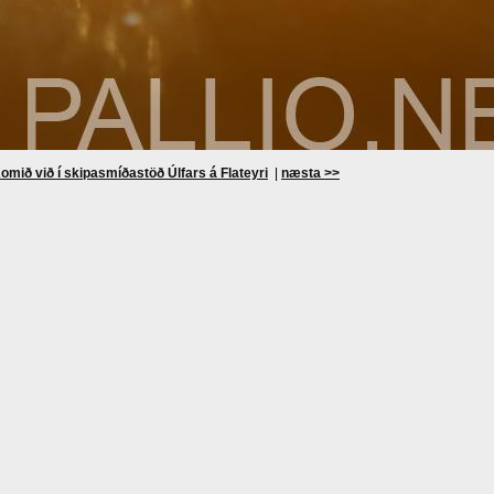
omið við í skipasmíðastöð Úlfars á Flateyri
|
næsta >>