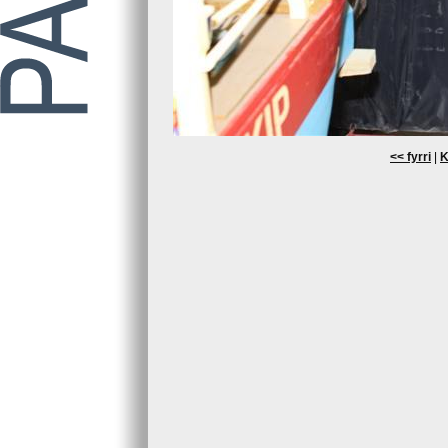
<< fyrri
|
K