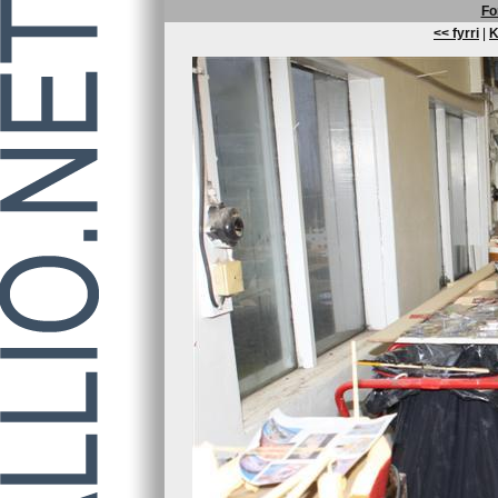
Fo
<< fyrri
|
K