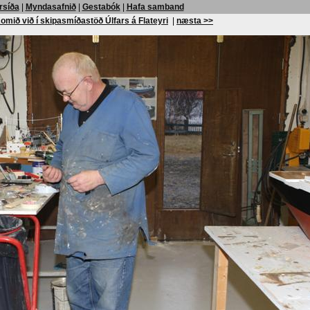
rsíða
|
Myndasafnið
|
Gestabók
|
Hafa samband
omið við í skipasmíðastöð Úlfars á Flateyri
|
næsta >>