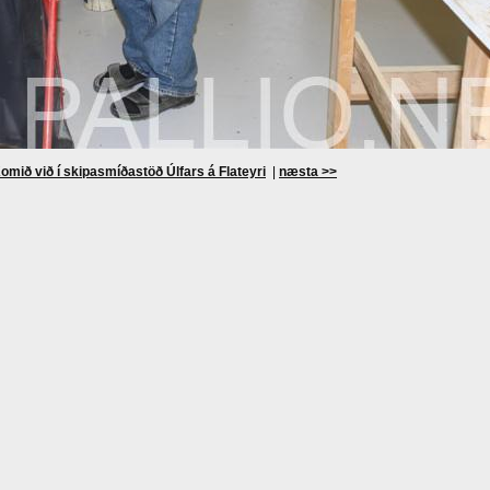
omið við í skipasmíðastöð Úlfars á Flateyri
|
næsta >>