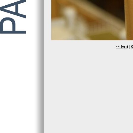
<< fyrri
|
K