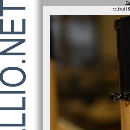
Fo
<< fyrri
|
K