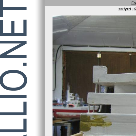
Fo
<< fyrri
|
K