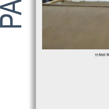
<< fyrri
|
K