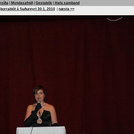
rsíða
|
Myndasafnið
|
Gestabók
|
Hafa samband
þorrablót á Suðureyri 30-1. 2010
|
næsta >>