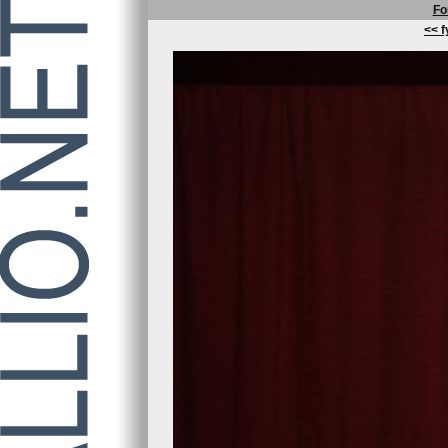
Fo
<< f