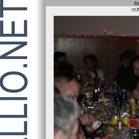
Fo
<< f