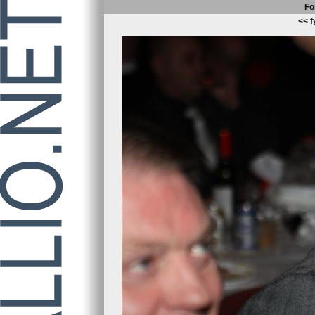
Fo
<< f