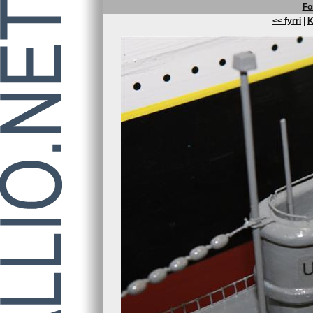
Fo
<< fyrri
|
K