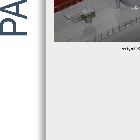
<< fyrri
|
K