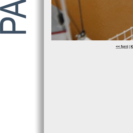
<< fyrri
|
K