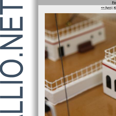
Fo
<< fyrri
|
K