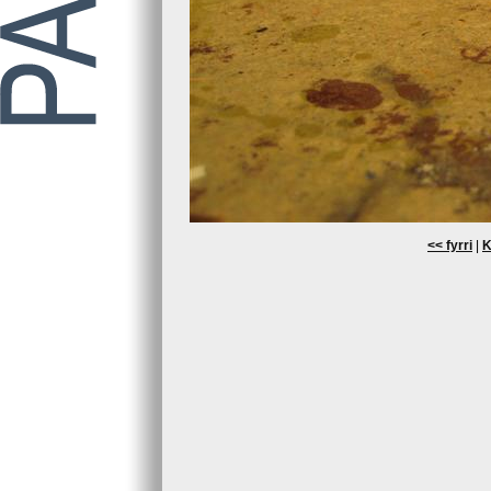
<< fyrri
|
K