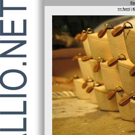
Fo
<< fyrri
|
K