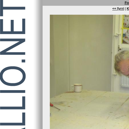
Fo
<< fyrri
|
K