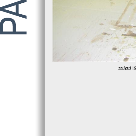
<< fyrri
|
K