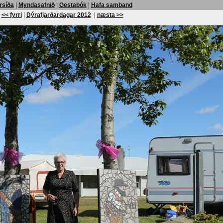
rsíða
|
Myndasafnið
|
Gestabók
|
Hafa samband
<< fyrri
|
Dýrafjarðardagar 2012
|
næsta >>