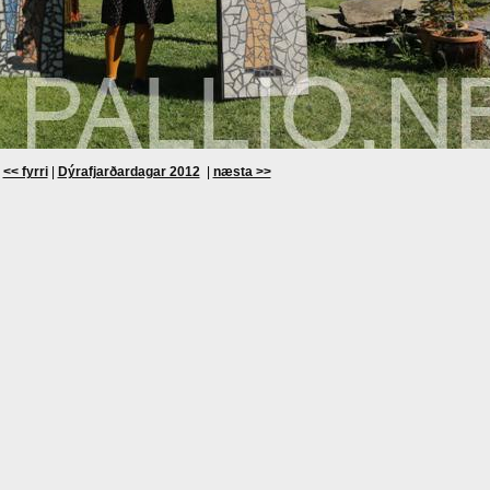
<< fyrri
|
Dýrafjarðardagar 2012
|
næsta >>