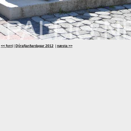
<< fyrri
|
Dýrafjarðardagar 2012
|
næsta >>