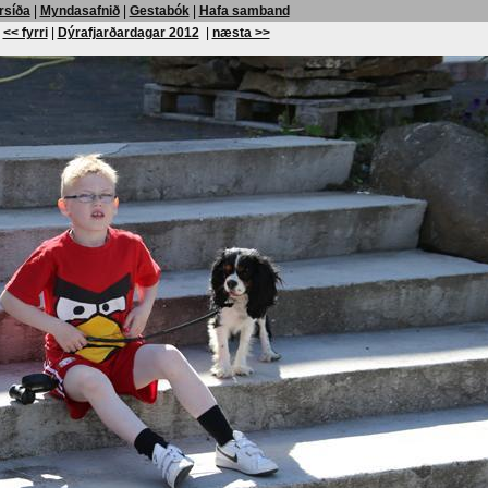
rsíða
|
Myndasafnið
|
Gestabók
|
Hafa samband
<< fyrri
|
Dýrafjarðardagar 2012
|
næsta >>