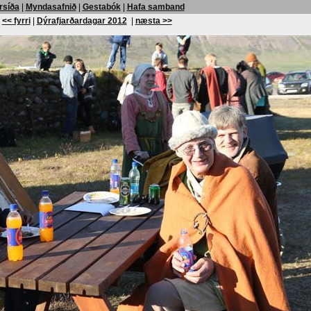
rsíða
|
Myndasafnið
|
Gestabók
|
Hafa samband
<< fyrri
|
Dýrafjarðardagar 2012
|
næsta >>