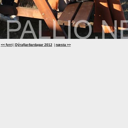
<< fyrri
|
Dýrafjarðardagar 2012
|
næsta >>