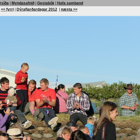
rsíða
|
Myndasafnið
|
Gestabók
|
Hafa samband
<< fyrri
|
Dýrafjarðardagar 2012
|
næsta >>