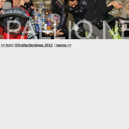
<< fyrri
|
Dýrafjarðardagar 2012
|
næsta >>