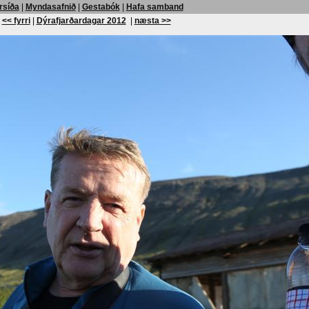
rsíða
|
Myndasafnið
|
Gestabók
|
Hafa samband
<< fyrri
|
Dýrafjarðardagar 2012
|
næsta >>