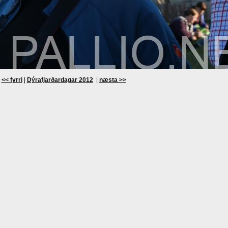
<< fyrri
|
Dýrafjarðardagar 2012
|
næsta >>