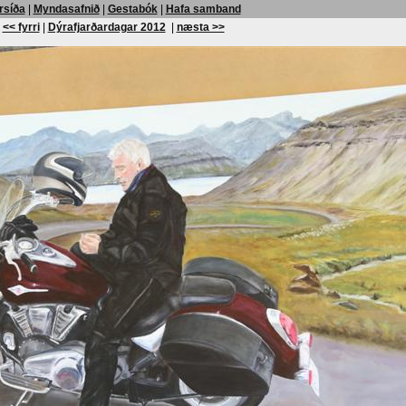
rsíða
|
Myndasafnið
|
Gestabók
|
Hafa samband
<< fyrri
|
Dýrafjarðardagar 2012
|
næsta >>