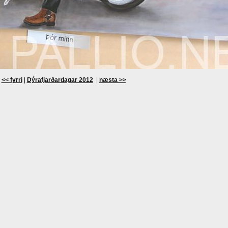
<< fyrri
|
Dýrafjarðardagar 2012
|
næsta >>