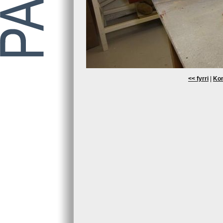
<< fyrri
|
Kom