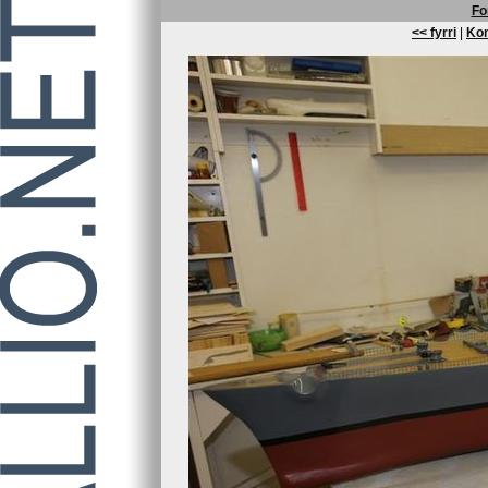
Fo
<< fyrri
|
Kom