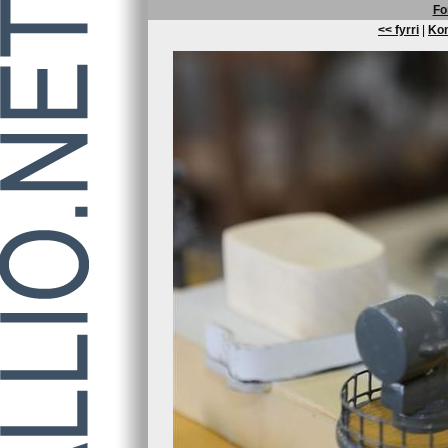
Fo
<< fyrri
|
Kom