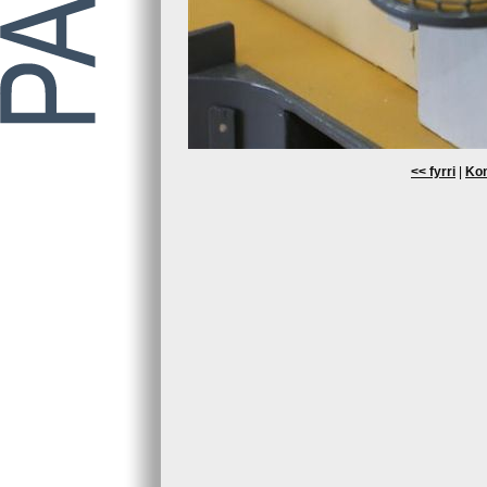
<< fyrri
|
Kom