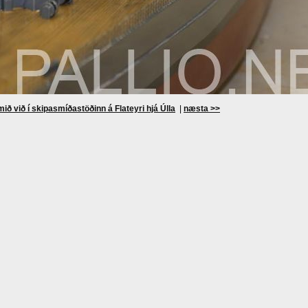
ið við í skipasmíðastöðinn á Flateyri hjá Úlla
|
næsta >>