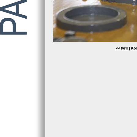
<< fyrri
|
Kom