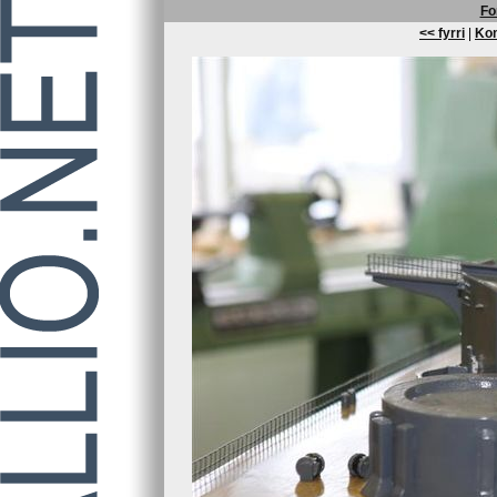
Fo
<< fyrri
|
Kom