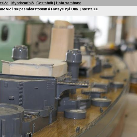
rsíða
|
Myndasafnið
|
Gestabók
|
Hafa samband
ið við í skipasmíðastöðinn á Flateyri hjá Úlla
|
næsta >>