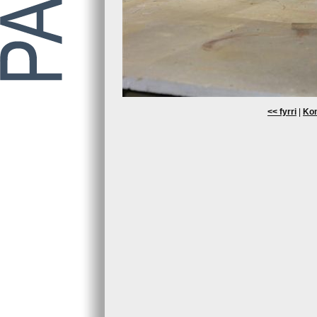
<< fyrri
|
Kom