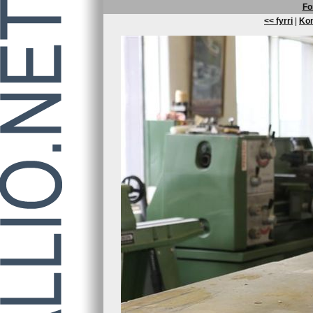
Fo
<< fyrri
|
Kom