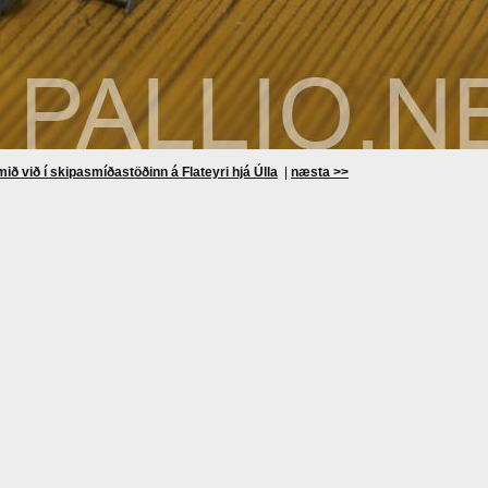
ið við í skipasmíðastöðinn á Flateyri hjá Úlla
|
næsta >>