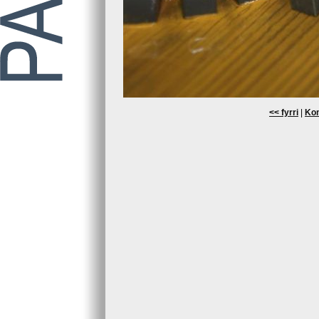
<< fyrri
|
Kom