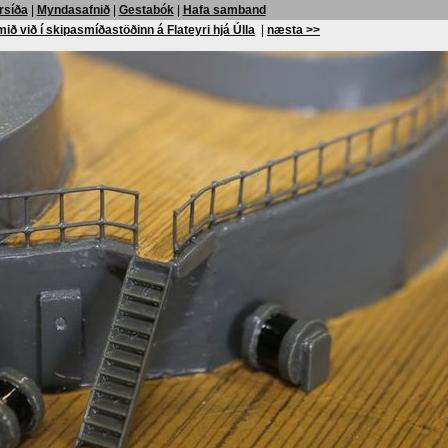
rsíða
|
Myndasafnið
|
Gestabók
|
Hafa samband
ið við í skipasmíðastöðinn á Flateyri hjá Úlla
|
næsta >>