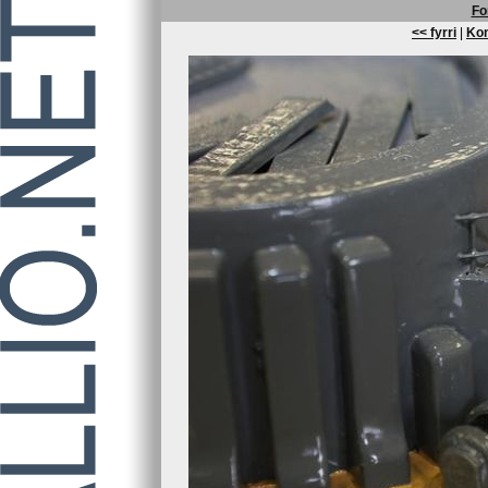
Fo
<< fyrri
|
Kom