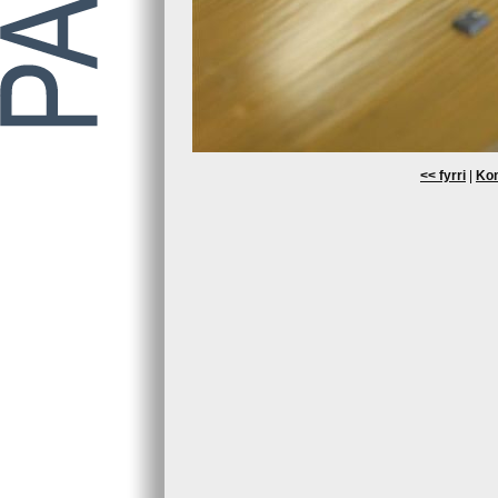
<< fyrri
|
Kom