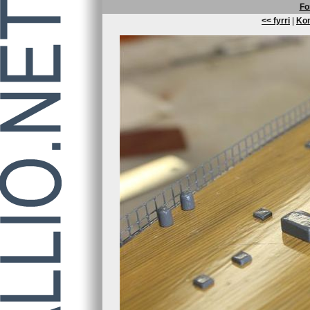
Fo
<< fyrri
|
Kom