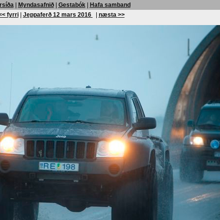
rsíða
|
Myndasafnið
|
Gestabók
|
Hafa samband
<< fyrri
|
Jeppaferð 12 mars 2016
|
næsta >>