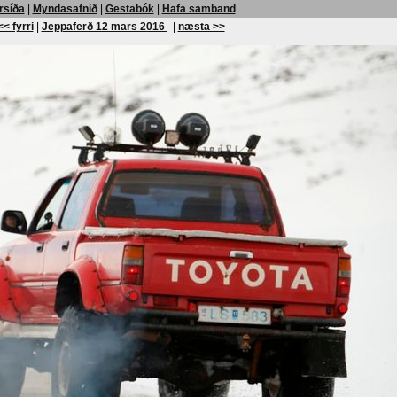
rsíða
|
Myndasafnið
|
Gestabók
|
Hafa samband
<< fyrri
|
Jeppaferð 12 mars 2016
|
næsta >>