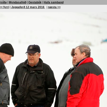
rsíða
|
Myndasafnið
|
Gestabók
|
Hafa samband
<< fyrri
|
Jeppaferð 12 mars 2016
|
næsta >>