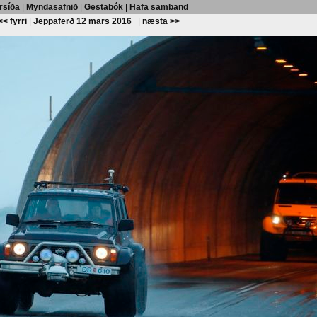
rsíða
|
Myndasafnið
|
Gestabók
|
Hafa samband
<< fyrri
|
Jeppaferð 12 mars 2016
|
næsta >>