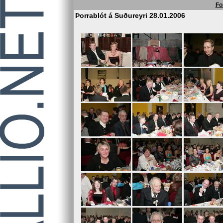
Fo
Þorrablót á Suðureyri 28.01.2006