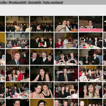
rsíða
|
Myndasafnið
|
Gestabók
|
Hafa samband