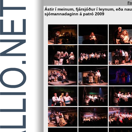
Fo
Ástir í meinum, fjársjóður í leynum, eða n
sjómannadaginn á patró 2009