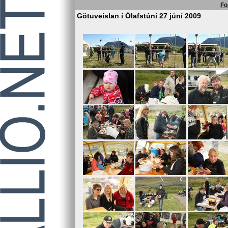
Fo
Götuveislan í Ólafstúni 27 júní 2009