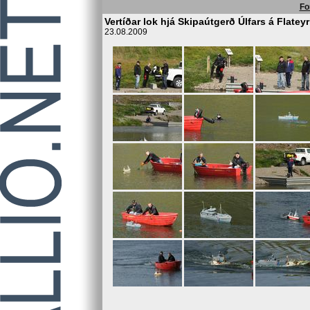
Fo
Vertíðar lok hjá Skipaútgerð Úlfars á Flateyr
23.08.2009