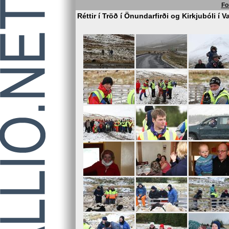
Fo
Réttir í Tröð í Önundarfirði og Kirkjubóli í 