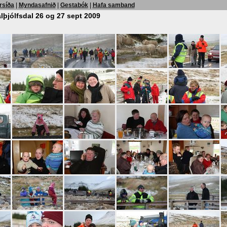
rsíða
|
Myndasafnið
|
Gestabók
|
Hafa samband
Valþjólfsdal 26 og 27 sept 2009