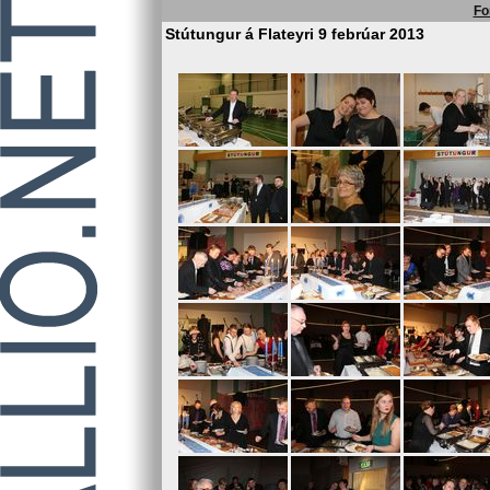
Fo
Stútungur á Flateyri 9 febrúar 2013