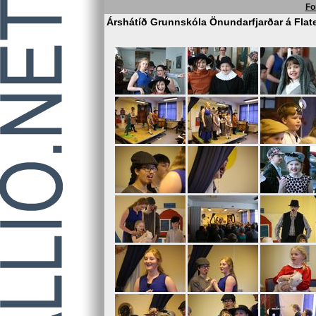
Fo
Árshátíð Grunnskóla Önundarfjarðar á Flate