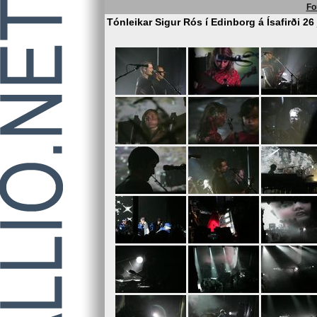
Fo
Tónleikar Sigur Rós í Edinborg á Ísafirði 26 