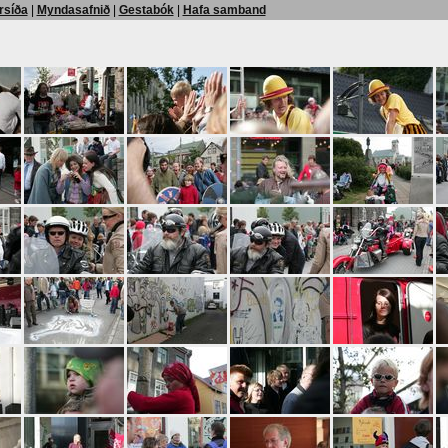
rsíða
|
Myndasafnið
|
Gestabók
|
Hafa samband