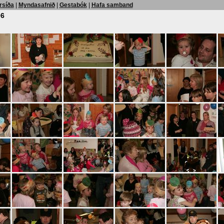
rsíða
|
Myndasafnið
|
Gestabók
|
Hafa samband
06