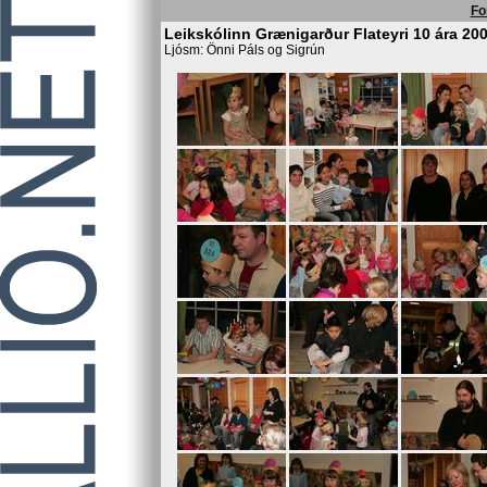
Fo
Leikskólinn Grænigarður Flateyri 10 ára 20
Ljósm: Önni Páls og Sigrún