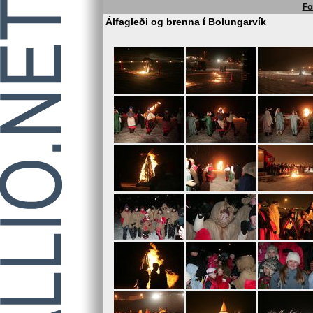
Fo
Álfagleði og brenna í Bolungarvík