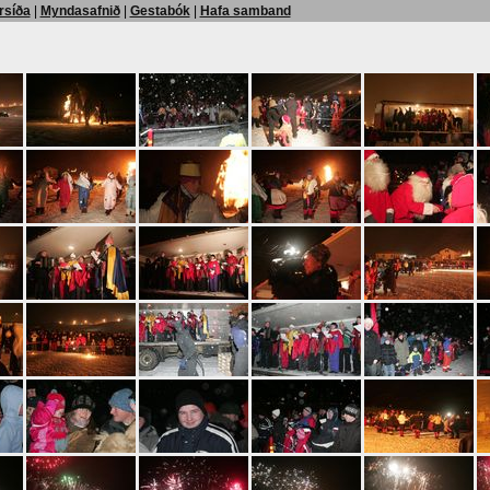
rsíða
|
Myndasafnið
|
Gestabók
|
Hafa samband