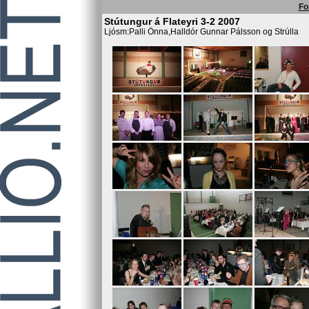
Fo
Stútungur á Flateyri 3-2 2007
Ljósm:Palli Önna,Halldór Gunnar Pálsson og Strúlla