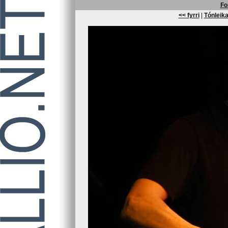
Fo
<< fyrri
|
Tónleika