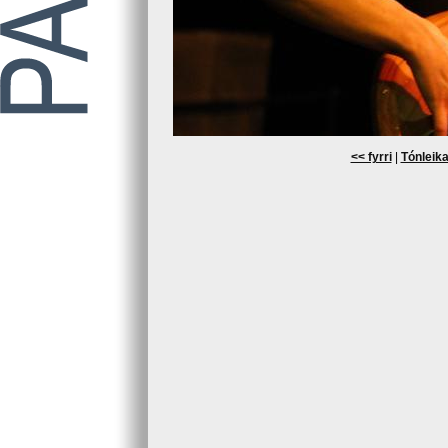
<< fyrri
|
Tónleika