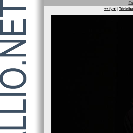
Fo
<< fyrri
|
Tónleika