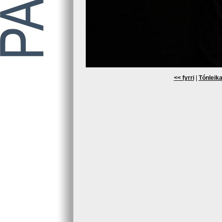
<< fyrri
|
Tónleika